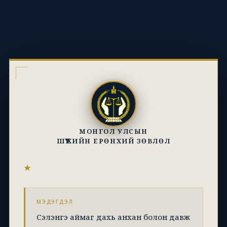
МОНГОЛ УЛСЫН
ШҮҮХИЙН ЕРӨНХИЙ ЗӨВЛӨЛ
МЭДЭГДЭЛ
Сэлэнгэ аймаг дахь анхан болон давж