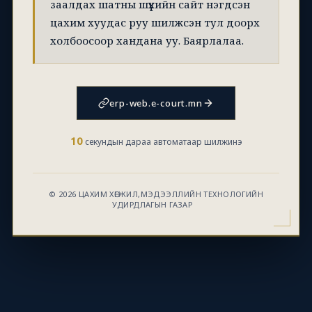
заалдах шатны шүүхийн сайт нэгдсэн
цахим хуудас руу шилжсэн тул доорх
холбоосоор хандана уу. Баярлалаа.
erp-web.e-court.mn
10
секундын дараа автоматаар шилжинэ
© 2026 ЦАХИМ ХӨГЖИЛ,МЭДЭЭЛЛИЙН ТЕХНОЛОГИЙН
УДИРДЛАГЫН ГАЗАР