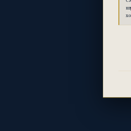
Сэ
шү
хо