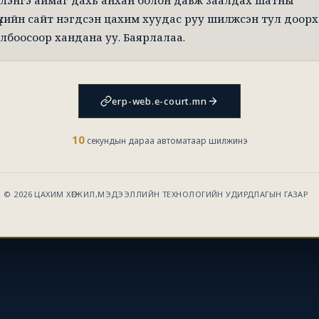
лэнгэ аймаг дахь анхан болон давж заалдах шатны
үхийн сайт нэгдсэн цахим хуудас руу шилжсэн тул доорх
лбоосоор хандана уу. Баярлалаа.
erp-web.e-court.mn
10
секундын дараа автоматаар шилжинэ
© 2026 ЦАХИМ ХӨГЖИЛ,МЭДЭЭЛЛИЙН ТЕХНОЛОГИЙН УДИРДЛАГЫН ГАЗАР