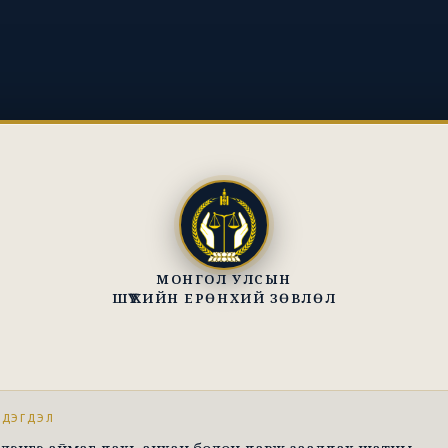
МОНГОЛ УЛСЫН
ШҮҮХИЙН ЕРӨНХИЙ ЗӨВЛӨЛ
ЭДЭГДЭЛ