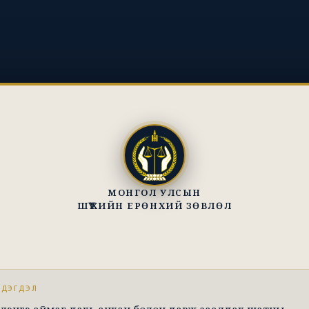
МОНГОЛ УЛСЫН
ШҮҮХИЙН ЕРӨНХИЙ ЗӨВЛӨЛ
ЭДЭГДЭЛ