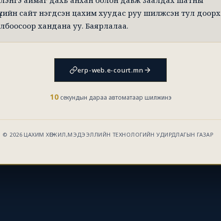
лэнгэ аймаг дахь анхан болон давж заалдах шатны
үхийн сайт нэгдсэн цахим хуудас руу шилжсэн тул доорх
лбоосоор хандана уу. Баярлалаа.
erp-web.e-court.mn
10
секундын дараа автоматаар шилжинэ
© 2026 ЦАХИМ ХӨГЖИЛ,МЭДЭЭЛЛИЙН ТЕХНОЛОГИЙН УДИРДЛАГЫН ГАЗАР