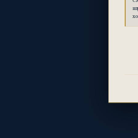
Сэ
шү
хо