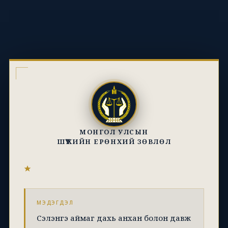
МОНГОЛ УЛСЫН
ШҮҮХИЙН ЕРӨНХИЙ ЗӨВЛӨЛ
МЭДЭГДЭЛ
Сэлэнгэ аймаг дахь анхан болон давж