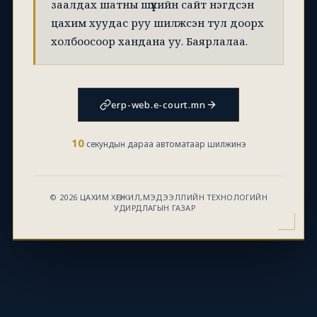
заалдах шатны шүүхийн сайт нэгдсэн
цахим хуудас руу шилжсэн тул доорх
холбоосоор хандана уу. Баярлалаа.
erp-web.e-court.mn
10
секундын дараа автоматаар шилжинэ
© 2026 ЦАХИМ ХӨГЖИЛ,МЭДЭЭЛЛИЙН ТЕХНОЛОГИЙН
УДИРДЛАГЫН ГАЗАР