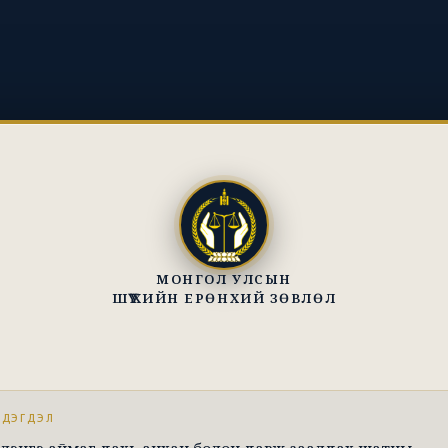
МОНГОЛ УЛСЫН
ШҮҮХИЙН ЕРӨНХИЙ ЗӨВЛӨЛ
ЭДЭГДЭЛ