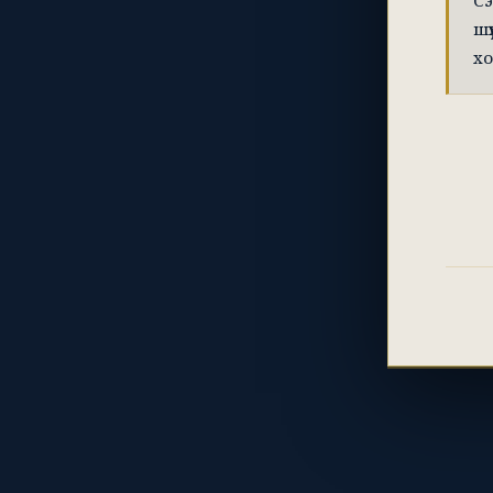
Сэ
шү
хо