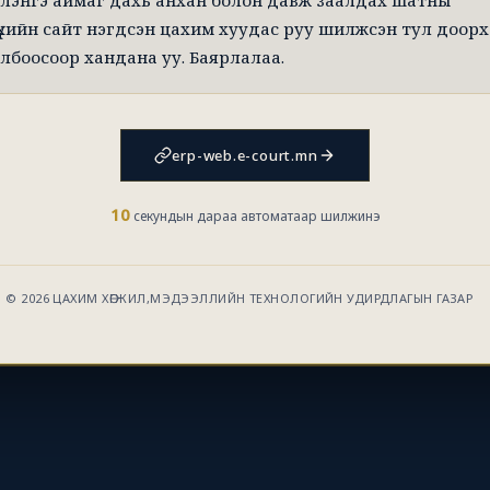
лэнгэ аймаг дахь анхан болон давж заалдах шатны
үхийн сайт нэгдсэн цахим хуудас руу шилжсэн тул доорх
лбоосоор хандана уу. Баярлалаа.
erp-web.e-court.mn
10
секундын дараа автоматаар шилжинэ
© 2026 ЦАХИМ ХӨГЖИЛ,МЭДЭЭЛЛИЙН ТЕХНОЛОГИЙН УДИРДЛАГЫН ГАЗАР